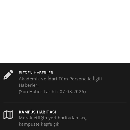
BIZDEN HABERLER
Akademik ve İdari Tüm Personelle İlgili
Haberler.
(Son Haber Tarihi : 07.08.2026)
KAMPÜS HARITASI
Merak ettiğin yeri haritadan seç,
kampüste keşfe çık!