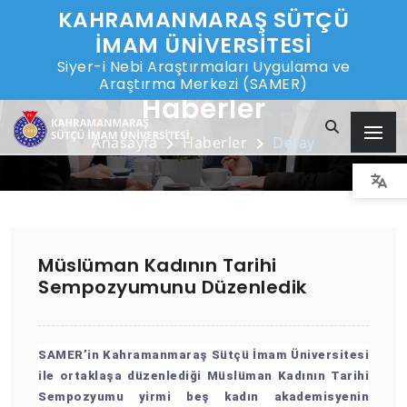
KAHRAMANMARAŞ SÜTÇÜ
İMAM ÜNİVERSİTESİ
Siyer-i Nebi Araştırmaları Uygulama ve
Araştırma Merkezi (SAMER)
Haberler
Anasayfa
Haberler
Detay
Müslüman Kadının Tarihi
Sempozyumunu Düzenledik
SAMER’in Kahramanmaraş Sütçü İmam Üniversitesi
ile ortaklaşa düzenlediği Müslüman Kadının Tarihi
Sempozyumu yirmi beş kadın akademisyenin